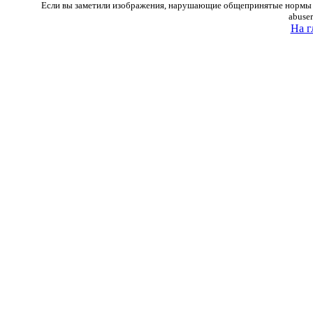
Если вы заметили изображения, нарушающие общепринятые нормы м
abuse
На г