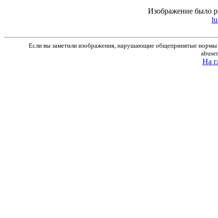
Изображение было р
lu
Если вы заметили изображения, нарушающие общепринятые нормы м
abuse
На г