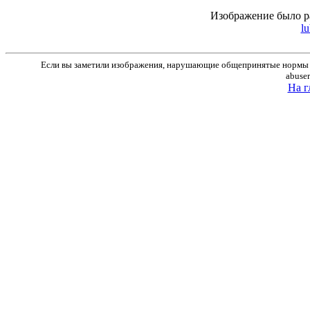
Изображение было р
lu
Если вы заметили изображения, нарушающие общепринятые нормы м
abuse
На г