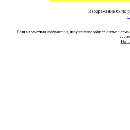
Изображение было р
c
Если вы заметили изображения, нарушающие общепринятые нормы м
abuse
На г