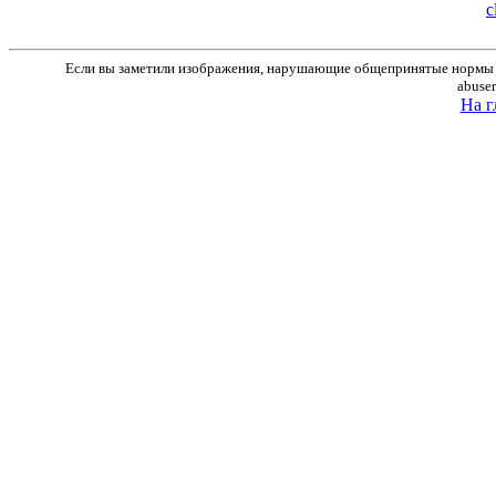
c
Если вы заметили изображения, нарушающие общепринятые нормы м
abuse
На г