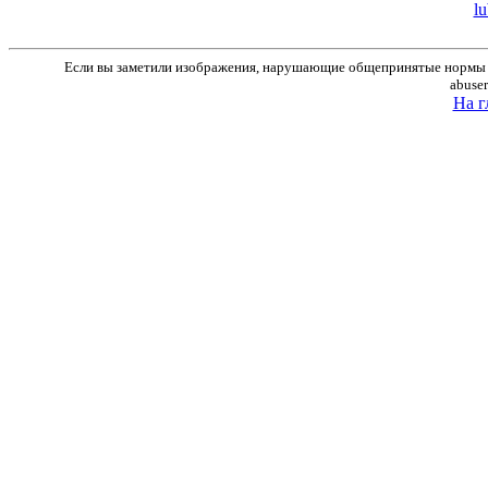
lu
Если вы заметили изображения, нарушающие общепринятые нормы м
abuse
На г