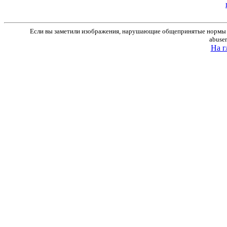
Если вы заметили изображения, нарушающие общепринятые нормы м
abuse
На г