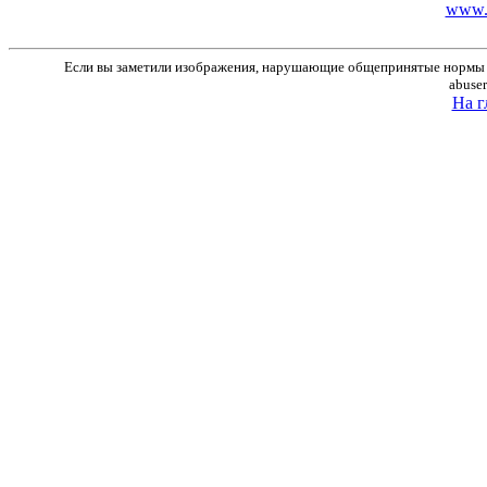
www.r
Если вы заметили изображения, нарушающие общепринятые нормы м
abuse
На г