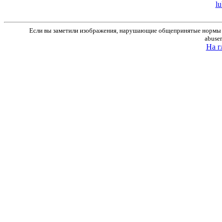
lu
Если вы заметили изображения, нарушающие общепринятые нормы м
abuse
На г