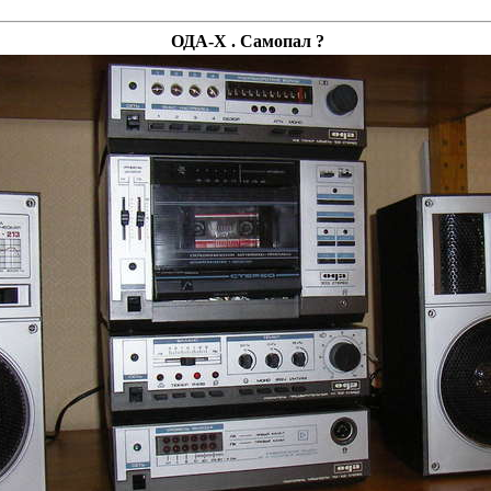
ОДА-Х . Самопал ?