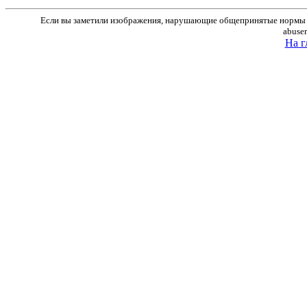
Если вы заметили изображения, нарушающие общепринятые нормы м
abuse
На г