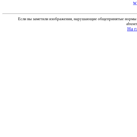
w
Если вы заметили изображения, нарушающие общепринятые нормы м
abuse
На г