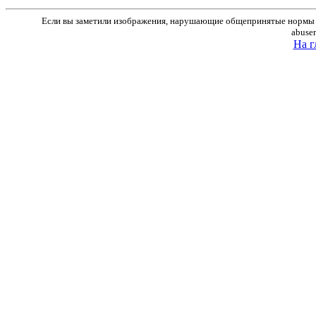
Если вы заметили изображения, нарушающие общепринятые нормы м
abuse
На г