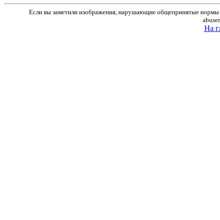
Если вы заметили изображения, нарушающие общепринятые нормы м
abuse
На г