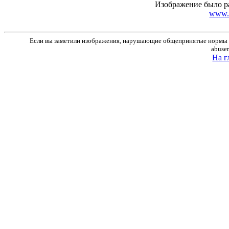
Изображение было р
www.r
Если вы заметили изображения, нарушающие общепринятые нормы м
abuse
На г