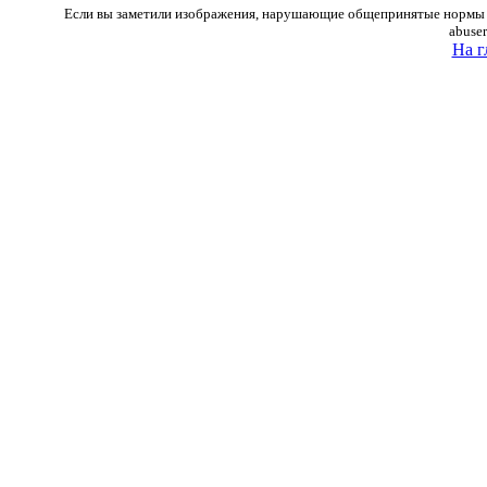
Если вы заметили изображения, нарушающие общепринятые нормы м
abuse
На г