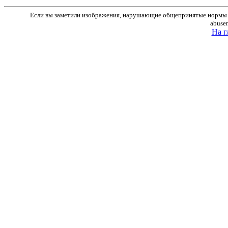
Если вы заметили изображения, нарушающие общепринятые нормы м
abuse
На г