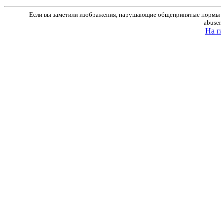
Если вы заметили изображения, нарушающие общепринятые нормы м
abuse
На г