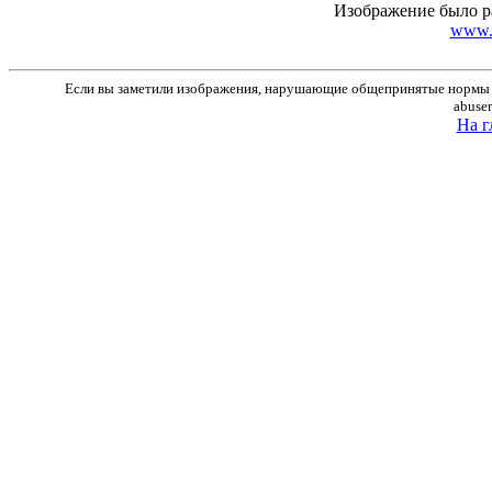
Изображение было р
www.r
Если вы заметили изображения, нарушающие общепринятые нормы м
abuse
На г