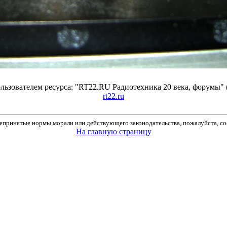
ьзователем ресурса: "RT22.RU Радиотехника 20 века, форумы" 
rt22.ru
принятые нормы морали или действующего законодательства, пожалуйста, соо
На главную страницу