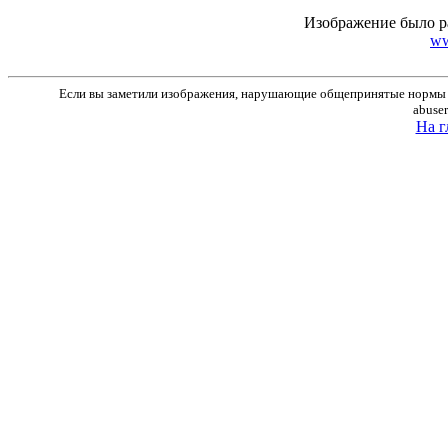
Изображение было р
ww
Если вы заметили изображения, нарушающие общепринятые нормы м
abuse
На г