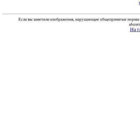
Если вы заметили изображения, нарушающие общепринятые нормы м
abuse
На г