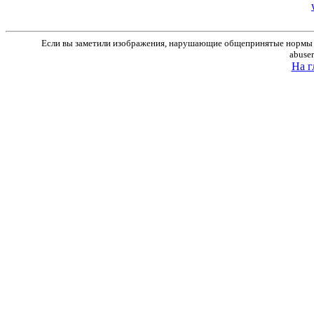
Если вы заметили изображения, нарушающие общепринятые нормы м
abuse
На г