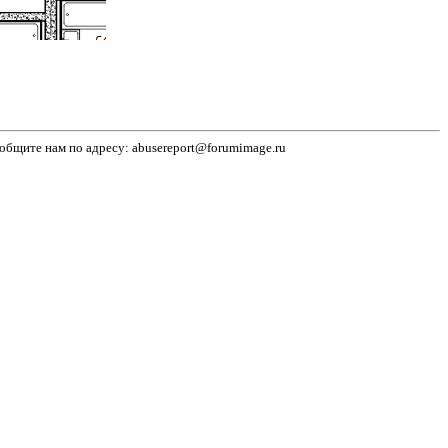
бщите нам по адресу: abusereport@forumimage.ru