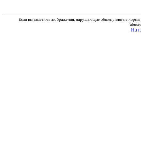
Если вы заметили изображения, нарушающие общепринятые нормы м
abuse
На г