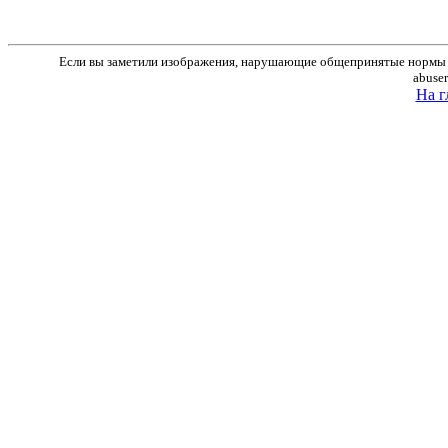
Если вы заметили изображения, нарушающие общепринятые нормы м
abuse
На г