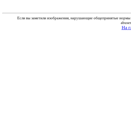
Если вы заметили изображения, нарушающие общепринятые нормы м
abuse
На г