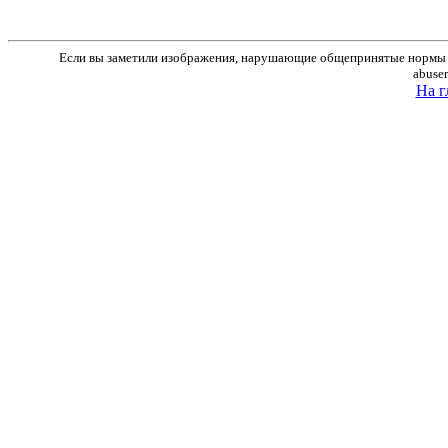
Если вы заметили изображения, нарушающие общепринятые нормы м
abuse
На г