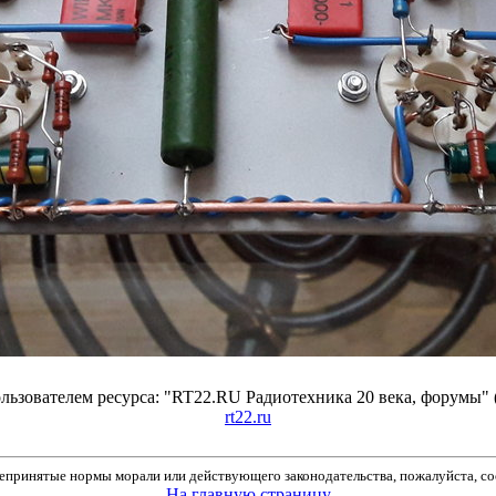
ьзователем ресурса: "RT22.RU Радиотехника 20 века, форумы" 
rt22.ru
принятые нормы морали или действующего законодательства, пожалуйста, соо
На главную страницу