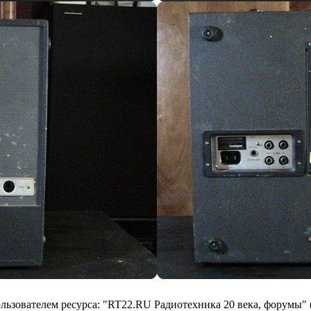
ьзователем ресурса: "RT22.RU Радиотехника 20 века, форумы" 