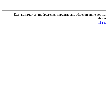
Если вы заметили изображения, нарушающие общепринятые нормы м
abuse
На г