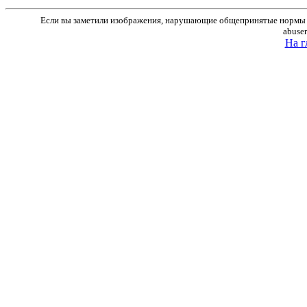
Если вы заметили изображения, нарушающие общепринятые нормы м
abuse
На г