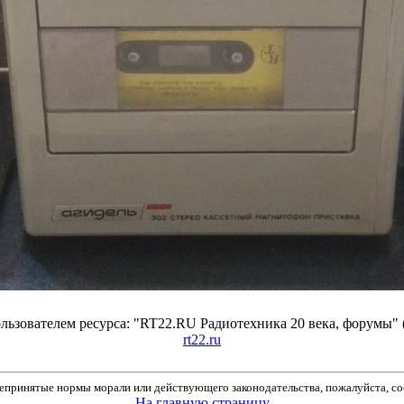
ьзователем ресурса: "RT22.RU Радиотехника 20 века, форумы" 
rt22.ru
принятые нормы морали или действующего законодательства, пожалуйста, соо
На главную страницу