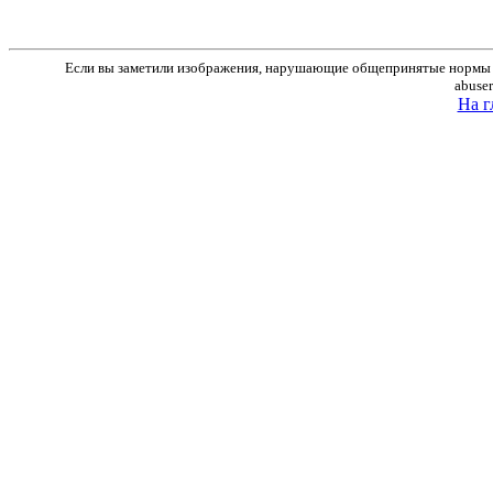
Если вы заметили изображения, нарушающие общепринятые нормы м
abuse
На г