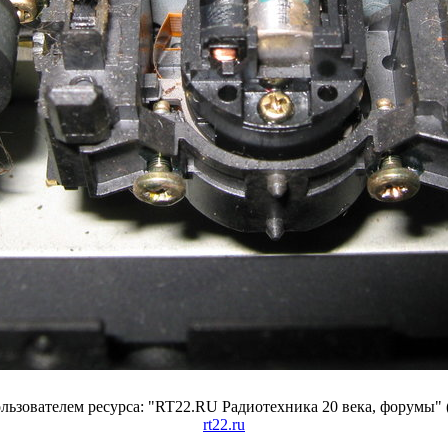
ьзователем ресурса: "RT22.RU Радиотехника 20 века, форумы" 
rt22.ru