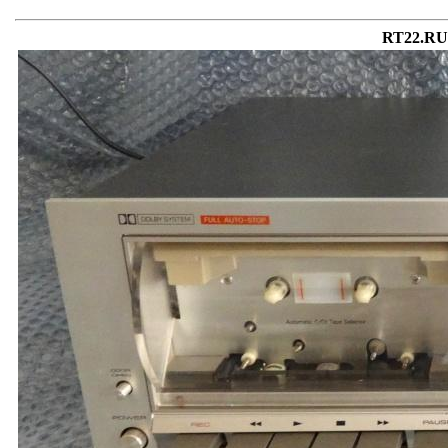
RT22.RU 