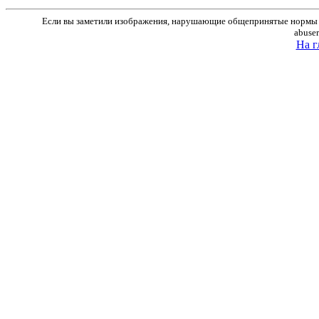
Если вы заметили изображения, нарушающие общепринятые нормы м
abuse
На г