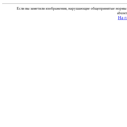
Если вы заметили изображения, нарушающие общепринятые нормы м
abuse
На г