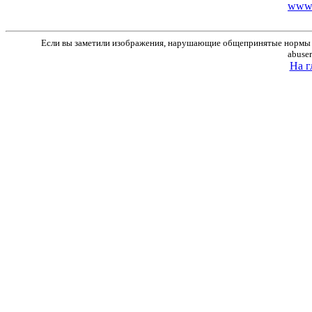
www.r
Если вы заметили изображения, нарушающие общепринятые нормы м
abuse
На г