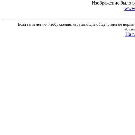
Изображение было р
www.r
Если вы заметили изображения, нарушающие общепринятые нормы м
abuse
На г