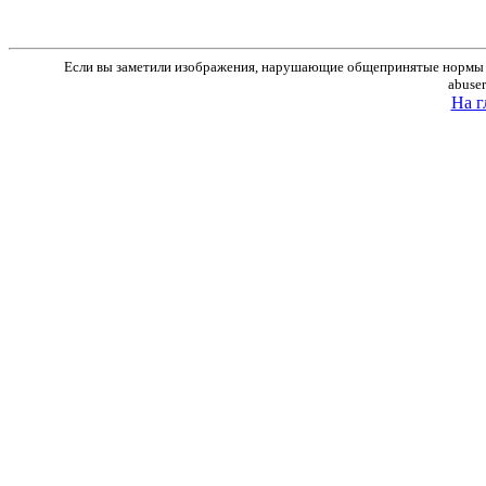
Если вы заметили изображения, нарушающие общепринятые нормы м
abuse
На г