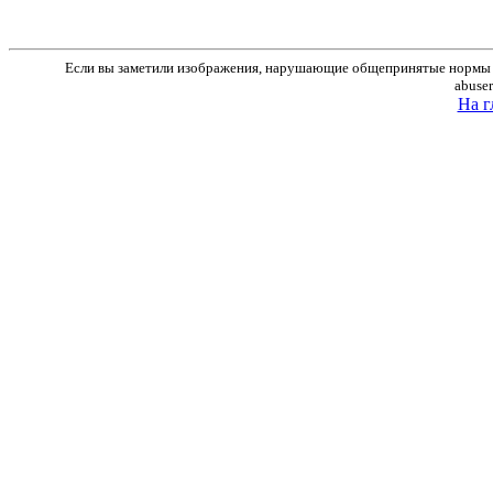
Если вы заметили изображения, нарушающие общепринятые нормы м
abuse
На г