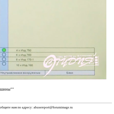
машины""
бщите нам по адресу: abusereport@forumimage.ru