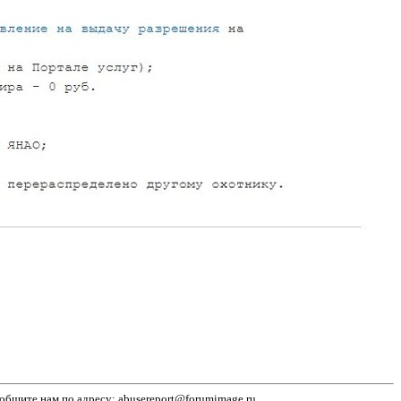
бщите нам по адресу: abusereport@forumimage.ru