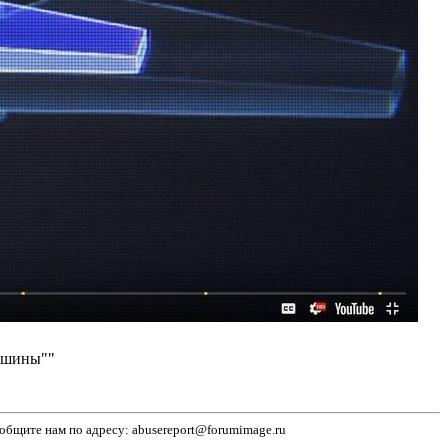
машины""
бщите нам по адресу: abusereport@forumimage.ru