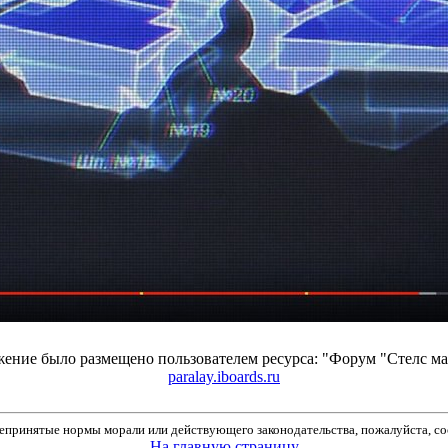
ение было размещено пользователем ресурса: "Форум "Стелс 
paralay.iboards.ru
принятые нормы морали или действующего законодательства, пожалуйста, соо
На главную страницу