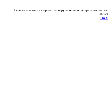
Если вы заметили изображения, нарушающие общепринятые нормы м
abuse
На г