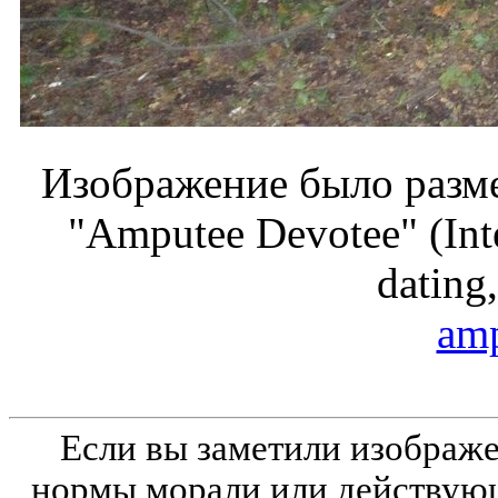
Изображение было разме
"Amputee Devotee" (Inte
dating,
amp
Если вы заметили изобра
нормы морали или действующ