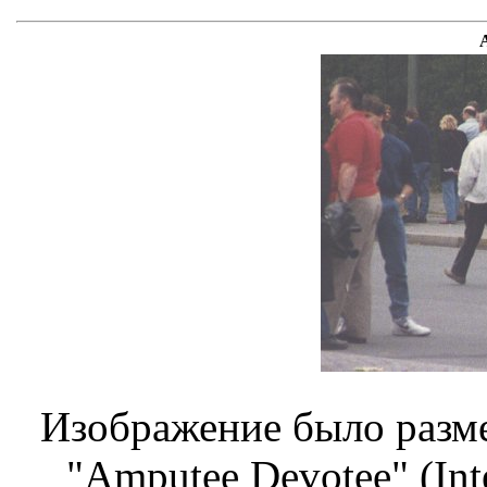
Изображение было разме
"Amputee Devotee" (Inte