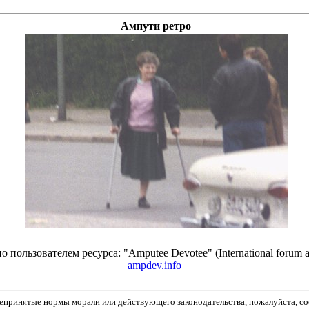
Ампути ретро
ользователем ресурса: "Amputee Devotee" (International forum amput
ampdev.info
принятые нормы морали или действующего законодательства, пожалуйста, соо