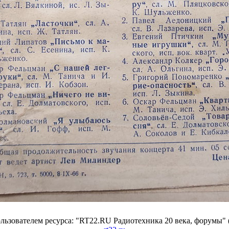
ьзователем ресурса: "RT22.RU Радиотехника 20 века, форумы" 